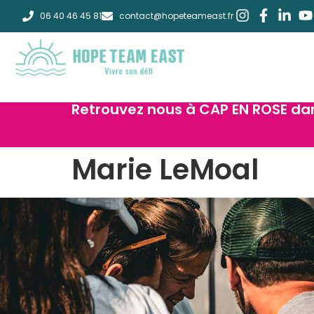
06 40 46 45 81
contact@hopeteameast.fr
Retrouvez nous à CAP EN ROSE da
Marie LeMoal