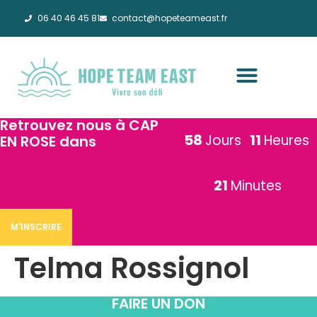
06 40 46 45 81
contact@hopeteameast.fr
Retrouvez nous à CAP
58
11
Jours
Heures
EN ROSE dans
21
Minutes
M'INSCRIRE
Telma Rossignol
FAIRE UN DON