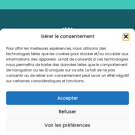
Gérer le consentement
Pour offrir les meilleures expériences, nous utilisons des
technologies telles que les cookies pour stocker et/ou accéder aux
informations des appareils. Le fait de consentir à ces technologies
06 40 46 45 81
nous permettra de traiter des données telles que le comportement
contact@hopeteameast.fr
de navigation ou les ID uniques sur ce site. Le fait de ne pas
consentir ou de retirer son consentement peut avoir un effet négatif
sur certaines caractéristiques et fonctions.
MENU
L'ASSOCIATION
Accepter
ACCOMPAGNE
INSPIRE
Refuser
LES DÉFIS
LABEL MAISON SPORT SANTÉ
Voir les préférences
NOUS SOUTENIR
BLOG