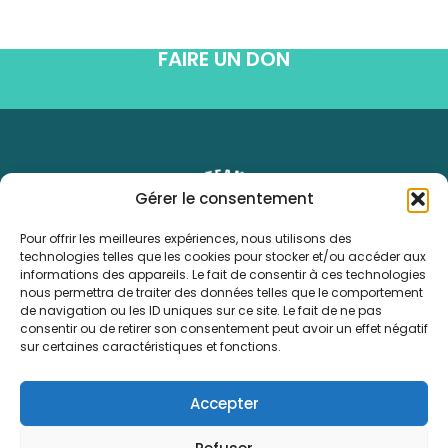
FAIRE UN DON
Gérer le consentement
Pour offrir les meilleures expériences, nous utilisons des
technologies telles que les cookies pour stocker et/ou accéder aux
informations des appareils. Le fait de consentir à ces technologies
06 40 46 45 81
nous permettra de traiter des données telles que le comportement
contact@hopeteameast.fr
de navigation ou les ID uniques sur ce site. Le fait de ne pas
consentir ou de retirer son consentement peut avoir un effet négatif
sur certaines caractéristiques et fonctions.
MENU
L'ASSOCIATION
Accepter
ACCOMPAGNE
INSPIRE