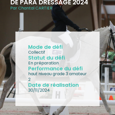
DE PARA DRESSAGE 2024
Par Chantal CARTIER
Mode de défi
Collectif
Statut du défi
En préparation
Performance du défi
haut niveau grade 3 amateur
2
Date de réalisation
30/11/2024