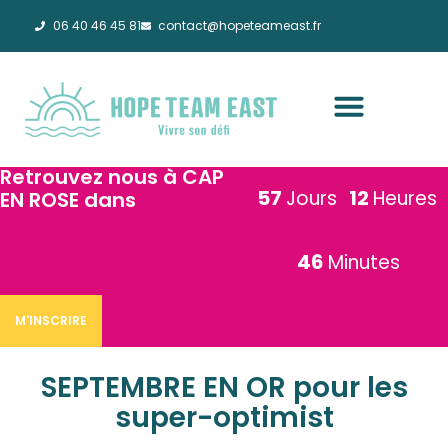
06 40 46 45 81
contact@hopeteameast.fr
Retrouvez nous à CAP
57
12
Jours
Heures
EN ROSE dans
46
Minutes
M'INSCRIRE
SEPTEMBRE EN OR pour les
super-optimist